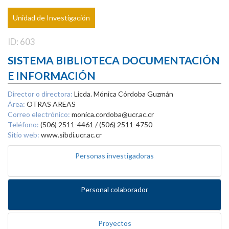
Unidad de Investigación
ID: 603
SISTEMA BIBLIOTECA DOCUMENTACIÓN
E INFORMACIÓN
Director o directora:
Licda. Mónica Córdoba Guzmán
Área:
OTRAS AREAS
Correo electrónico:
monica.cordoba@ucr.ac.cr
Teléfono:
(506) 2511-4461 / (506) 2511-4750
Sitio web:
www.sibdi.ucr.ac.cr
Personas investigadoras
Personal colaborador
Proyectos