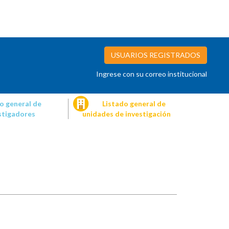
USUARIOS REGISTRADOS
Ingrese con su correo institucional
o general de
Listado general de
stigadores
unidades de investigación