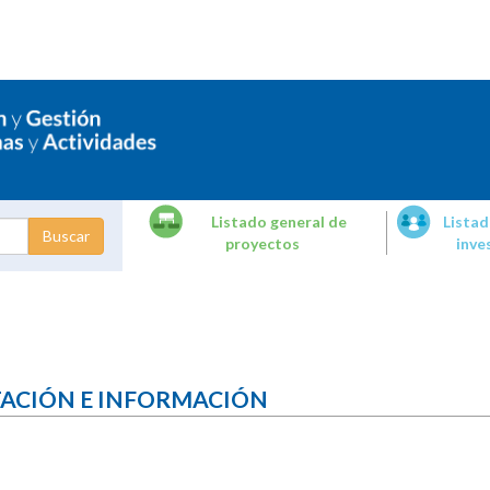
Listado general de
Listad
proyectos
inve
dades de
tigación
TACIÓN E INFORMACIÓN