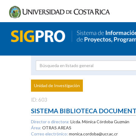
Investigador
Uni
Proyecto
Unidad de Investigación
inves
ID: 603
SISTEMA BIBLIOTECA DOCUMEN
Director o directora:
Licda. Mónica Córdoba Guzmán
Área:
OTRAS AREAS
Correo electrónico:
monica.cordoba@ucr.ac.cr