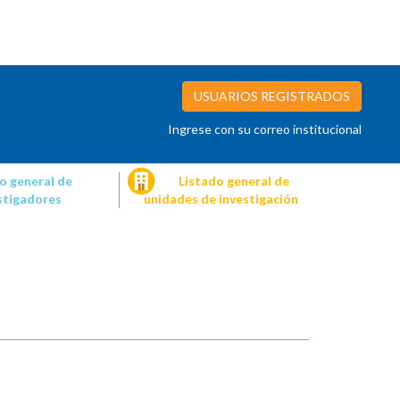
USUARIOS REGISTRADOS
Ingrese con su correo institucional
o general de
Listado general de
stigadores
unidades de investigación