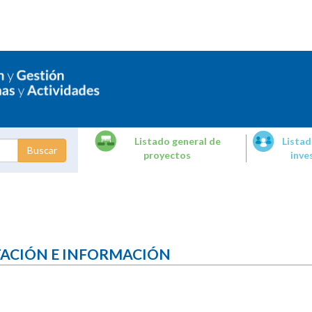
Listado general de
Listad
proyectos
inve
dades de
tigación
TACIÓN E INFORMACIÓN