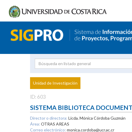
Investigador
Uni
Proyecto
Unidad de Investigación
inves
ID: 603
SISTEMA BIBLIOTECA DOCUMEN
Director o directora:
Licda. Mónica Córdoba Guzmán
Área:
OTRAS AREAS
Correo electrónico:
monica.cordoba@ucr.ac.cr