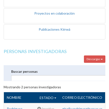
Proyectos en colaboración
Publicaciones Kérwá
PERSONAS INVESTIGADORAS
Descargas
Buscar personas
Mostrando
2
personas investigadoras
NOMBRE
CORREO ELECTRÓNICO
ESTADO
Rodriguez
Inactivo
gisella.rodriguez@ucr.ac.cr