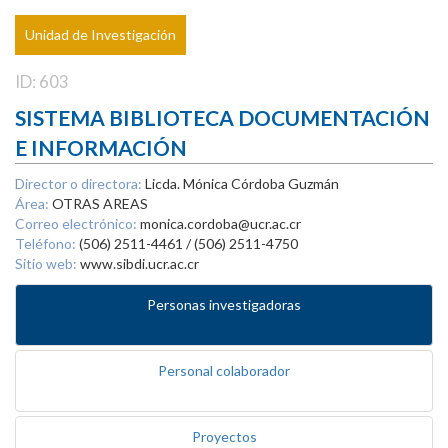
Unidad de Investigación
ID: 603
SISTEMA BIBLIOTECA DOCUMENTACIÓN
E INFORMACIÓN
Director o directora:
Licda. Mónica Córdoba Guzmán
Área:
OTRAS AREAS
Correo electrónico:
monica.cordoba@ucr.ac.cr
Teléfono:
(506) 2511-4461 / (506) 2511-4750
Sitio web:
www.sibdi.ucr.ac.cr
Personas investigadoras
Personal colaborador
Proyectos