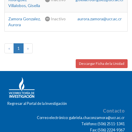
Villalobos, Gisella
Zamora Gonzalez,
Inactivo
aurora.zamora@ucr.ac.cr
Aurora
«
1
»
Descargar Ficha de la Unidad
Regresar al Portal de la Investigación
Contacto
Correo electrónico: gabriela.chaconzamora@ucr.ac.cr
Teléfono: (506) 2511-1341
Fax: (506) 2224-9367