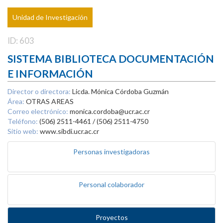
Unidad de Investigación
ID: 603
SISTEMA BIBLIOTECA DOCUMENTACIÓN
E INFORMACIÓN
Director o directora:
Licda. Mónica Córdoba Guzmán
Área:
OTRAS AREAS
Correo electrónico:
monica.cordoba@ucr.ac.cr
Teléfono:
(506) 2511-4461 / (506) 2511-4750
Sitio web:
www.sibdi.ucr.ac.cr
Personas investigadoras
Personal colaborador
Proyectos