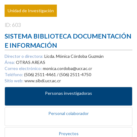
Unidad de Investigación
ID: 603
SISTEMA BIBLIOTECA DOCUMENTACIÓN
E INFORMACIÓN
Director o directora:
Licda. Mónica Córdoba Guzmán
Área:
OTRAS AREAS
Correo electrónico:
monica.cordoba@ucr.ac.cr
Teléfono:
(506) 2511-4461 / (506) 2511-4750
Sitio web:
www.sibdi.ucr.ac.cr
Personas investigadoras
Personal colaborador
Proyectos