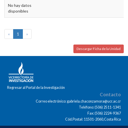
No hay datos
disponibles
«
1
»
Descargar Ficha de la Unidad
Regresar al Portal de la Investigación
Contacto
Correo electrónico: gabriela.chaconzamora@ucr.ac.cr
Teléfono: (506) 2511-1341
Fax: (506) 2224-9367
Cód.Postal: 11501-2060,Costa Rica