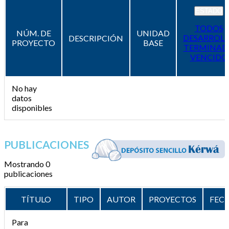
ESTADO
TODOS
NÚM. DE
UNIDAD
DESARROL
DESCRIPCIÓN
PROYECTO
BASE
TERMINAD
VENCIDO
No hay
datos
disponibles
PUBLICACIONES
Mostrando 0
publicaciones
TÍTULO
TIPO
AUTOR
PROYECTOS
FEC
Para