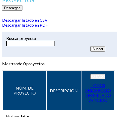
PROYECTOS
Descargas
Descargar listado en CSV
Descargar listado en PDF
Buscar proyecto
Mostrando
0
proyectos
ESTADO
TODOS
NÚM. DE
DESARROLLO
DESCRIPCIÓN
PROYECTO
TERMINADO
VENCIDO
No hay datos