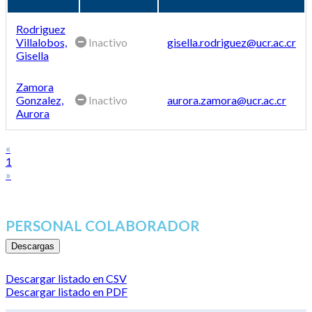
Rodriguez
Villalobos,
Inactivo
gisella.rodriguez@ucr.ac.cr
Gisella
Zamora
Gonzalez,
Inactivo
aurora.zamora@ucr.ac.cr
Aurora
«
1
»
PERSONAL COLABORADOR
Descargas
Descargar listado en CSV
Descargar listado en PDF