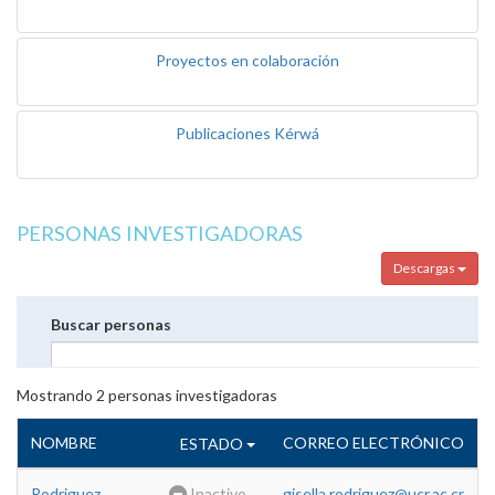
Proyectos en colaboración
Publicaciones Kérwá
PERSONAS INVESTIGADORAS
Descargas
Buscar personas
Mostrando
2
personas investigadoras
NOMBRE
CORREO ELECTRÓNICO
ESTADO
Rodriguez
Inactivo
gisella.rodriguez@ucr.ac.cr