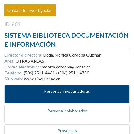
Unidad de Investigación
ID: 603
SISTEMA BIBLIOTECA DOCUMENTACIÓN
E INFORMACIÓN
Director o directora:
Licda. Mónica Córdoba Guzmán
Área:
OTRAS AREAS
Correo electrónico:
monica.cordoba@ucr.ac.cr
Teléfono:
(506) 2511-4461 / (506) 2511-4750
Sitio web:
www.sibdi.ucr.ac.cr
Personas investigadoras
Personal colaborador
Proyectos