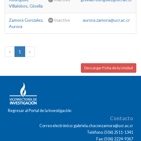
Villalobos, Gisella
Zamora Gonzalez,
Inactivo
aurora.zamora@ucr.ac.cr
Aurora
«
1
»
Descargar Ficha de la Unidad
Regresar al Portal de la Investigación
Contacto
Correo electrónico: gabriela.chaconzamora@ucr.ac.cr
Teléfono: (506) 2511-1341
Fax: (506) 2224-9367