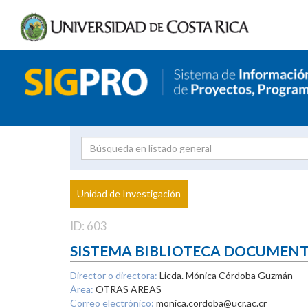
Investigador
Uni
Proyecto
Unidad de Investigación
inves
ID: 603
SISTEMA BIBLIOTECA DOCUMEN
Director o directora:
Licda. Mónica Córdoba Guzmán
Área:
OTRAS AREAS
Correo electrónico:
monica.cordoba@ucr.ac.cr