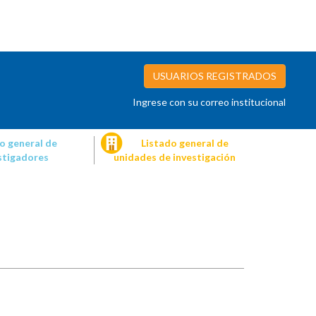
USUARIOS REGISTRADOS
Ingrese con su correo institucional
o general de
Listado general de
stigadores
unidades de investigación