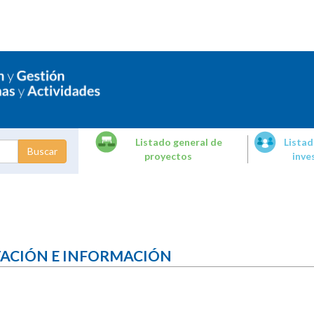
Listado general de
Listad
proyectos
inve
dades de
tigación
TACIÓN E INFORMACIÓN