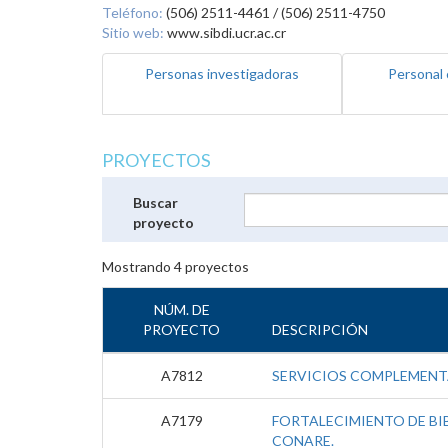
Teléfono:
(506) 2511-4461 / (506) 2511-4750
Sitio web:
www.sibdi.ucr.ac.cr
Personas investigadoras
Personal 
PROYECTOS
Buscar
proyecto
Mostrando
4
proyectos
NÚM. DE
PROYECTO
DESCRIPCIÓN
A7812
SERVICIOS COMPLEMENTA
A7179
FORTALECIMIENTO DE BIB
CONARE.