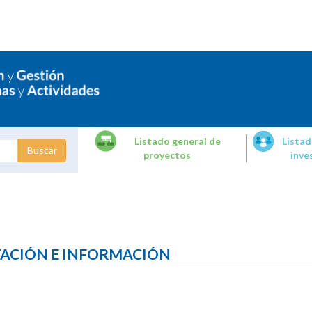
Listado general de
Listad
proyectos
inve
dades de
tigación
TACIÓN E INFORMACIÓN