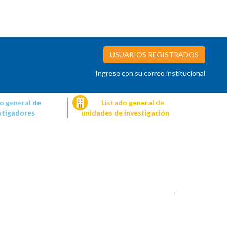
USUARIOS REGISTRADOS
Ingrese con su correo institucional
o general de
Listado general de
stigadores
unidades de investigación