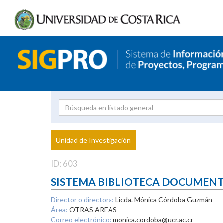
Investigador
Uni
Proyecto
Unidad de Investigación
inves
ID: 603
SISTEMA BIBLIOTECA DOCUMEN
Director o directora:
Licda. Mónica Córdoba Guzmán
Área:
OTRAS AREAS
Correo electrónico:
monica.cordoba@ucr.ac.cr