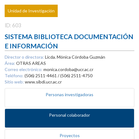
Unidad de Investigación
ID: 603
SISTEMA BIBLIOTECA DOCUMENTACIÓN
E INFORMACIÓN
Director o directora:
Licda. Mónica Córdoba Guzmán
Área:
OTRAS AREAS
Correo electrónico:
monica.cordoba@ucr.ac.cr
Teléfono:
(506) 2511-4461 / (506) 2511-4750
Sitio web:
www.sibdi.ucr.ac.cr
Personas investigadoras
Personal colaborador
Proyectos