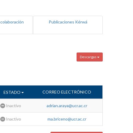
 colaboración
Publicaciones Kérwá
Descargas
CORREO ELECTRÓNICO
ESTADO
Inactivo
adrian.araya@ucr.ac.cr
Inactivo
ma.briceno@ucr.ac.cr