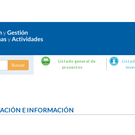
Listado general de
Listad
proyectos
inve
dades de
tigación
TACIÓN E INFORMACIÓN