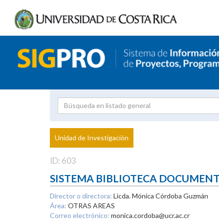
Investigador
Uni
Proyecto
Unidad de Investigación
inves
ID: 603
SISTEMA BIBLIOTECA DOCUMEN
Director o directora:
Licda. Mónica Córdoba Guzmán
Área:
OTRAS AREAS
Correo electrónico:
monica.cordoba@ucr.ac.cr