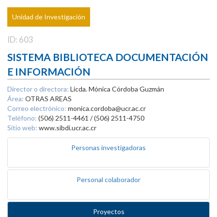
Unidad de Investigación
ID: 603
SISTEMA BIBLIOTECA DOCUMENTACIÓN
E INFORMACIÓN
Director o directora:
Licda. Mónica Córdoba Guzmán
Área:
OTRAS AREAS
Correo electrónico:
monica.cordoba@ucr.ac.cr
Teléfono:
(506) 2511-4461 / (506) 2511-4750
Sitio web:
www.sibdi.ucr.ac.cr
Personas investigadoras
Personal colaborador
Proyectos