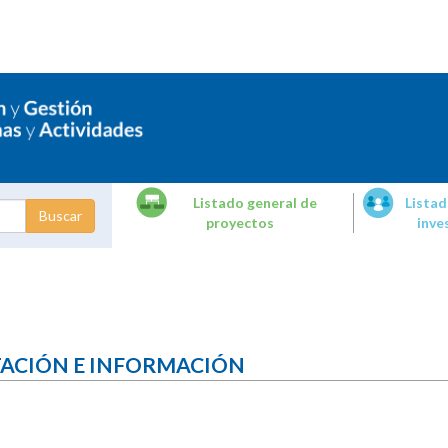
Listado general de
Listad
proyectos
inve
dades de
tigación
TACIÓN E INFORMACIÓN