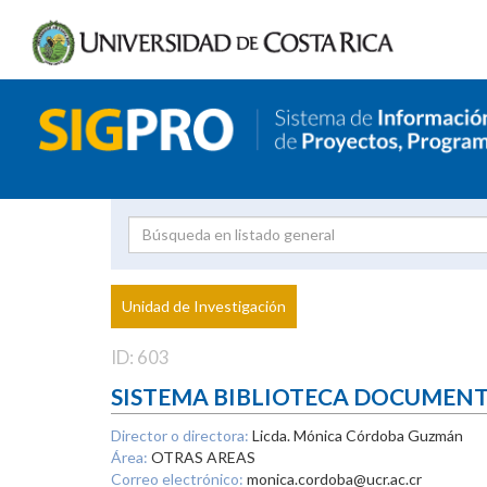
Investigador
Uni
Proyecto
Unidad de Investigación
inves
ID: 603
SISTEMA BIBLIOTECA DOCUMEN
Director o directora:
Licda. Mónica Córdoba Guzmán
Área:
OTRAS AREAS
Correo electrónico:
monica.cordoba@ucr.ac.cr