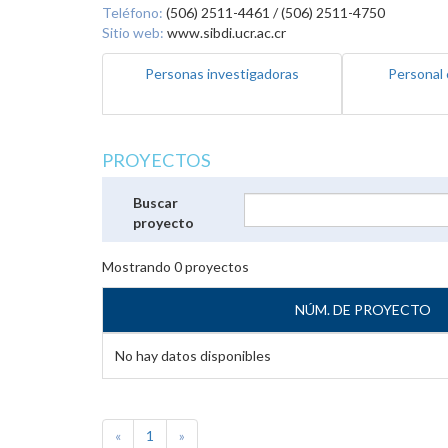
Teléfono:
(506) 2511-4461 / (506) 2511-4750
Sitio web:
www.sibdi.ucr.ac.cr
Personas investigadoras
Personal 
PROYECTOS
Buscar
proyecto
Mostrando
0
proyectos
NÚM. DE PROYECTO
No hay datos disponibles
«
1
»