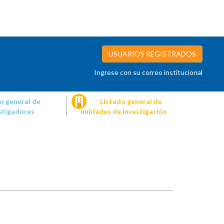
USUARIOS REGISTRADOS
Ingrese con su correo institucional
o general de
Listado general de
stigadores
unidades de investigación