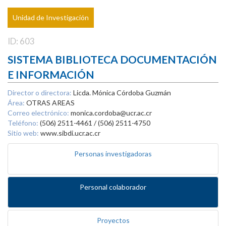
Unidad de Investigación
ID: 603
SISTEMA BIBLIOTECA DOCUMENTACIÓN
E INFORMACIÓN
Director o directora:
Licda. Mónica Córdoba Guzmán
Área:
OTRAS AREAS
Correo electrónico:
monica.cordoba@ucr.ac.cr
Teléfono:
(506) 2511-4461 / (506) 2511-4750
Sitio web:
www.sibdi.ucr.ac.cr
Personas investigadoras
Personal colaborador
Proyectos