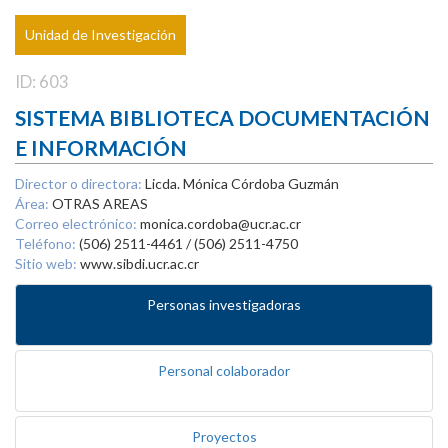
Unidad de Investigación
ID: 603
SISTEMA BIBLIOTECA DOCUMENTACIÓN
E INFORMACIÓN
Director o directora:
Licda. Mónica Córdoba Guzmán
Área:
OTRAS AREAS
Correo electrónico:
monica.cordoba@ucr.ac.cr
Teléfono:
(506) 2511-4461 / (506) 2511-4750
Sitio web:
www.sibdi.ucr.ac.cr
Personas investigadoras
Personal colaborador
Proyectos