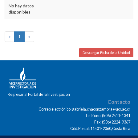
No hay datos
disponibles
«
1
»
Descargar Ficha de la Unidad
Regresar al Portal de la Investigación
Contacto
Correo electrónico: gabriela.chaconzamora@ucr.ac.cr
Teléfono: (506) 2511-1341
Fax: (506) 2224-9367
Cód.Postal: 11501-2060,Costa Rica