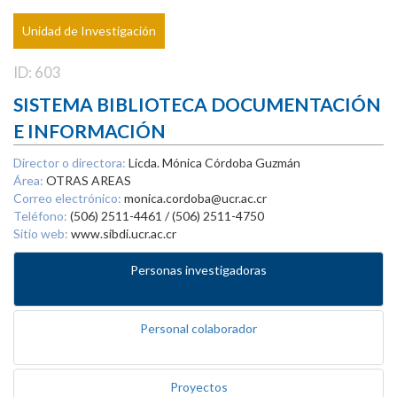
Unidad de Investigación
ID: 603
SISTEMA BIBLIOTECA DOCUMENTACIÓN
E INFORMACIÓN
Director o directora:
Licda. Mónica Córdoba Guzmán
Área:
OTRAS AREAS
Correo electrónico:
monica.cordoba@ucr.ac.cr
Teléfono:
(506) 2511-4461 / (506) 2511-4750
Sitio web:
www.sibdi.ucr.ac.cr
Personas investigadoras
Personal colaborador
Proyectos