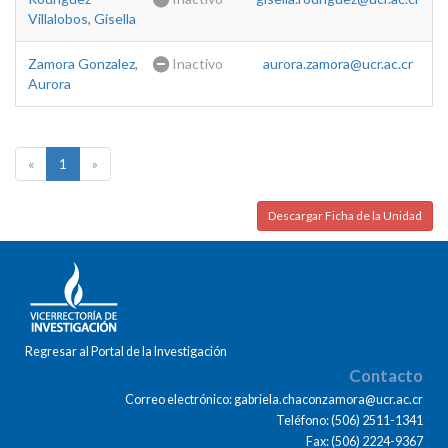
Villalobos, Gisella
Zamora Gonzalez,
Inactivo
aurora.zamora@ucr.ac.cr
Aurora
«
1
»
Descargar Ficha de la Unidad
Regresar al Portal de la Investigación
Contacto
Correo electrónico: gabriela.chaconzamora@ucr.ac.cr
Teléfono: (506) 2511-1341
Fax: (506) 2224-9367