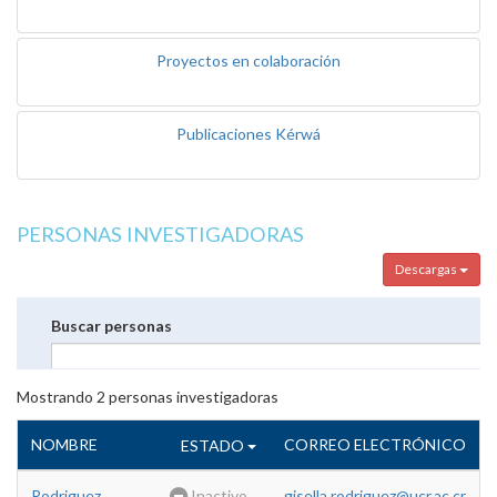
Proyectos en colaboración
Publicaciones Kérwá
PERSONAS INVESTIGADORAS
Descargas
Buscar personas
Mostrando
2
personas investigadoras
NOMBRE
CORREO ELECTRÓNICO
ESTADO
Rodriguez
Inactivo
gisella.rodriguez@ucr.ac.cr