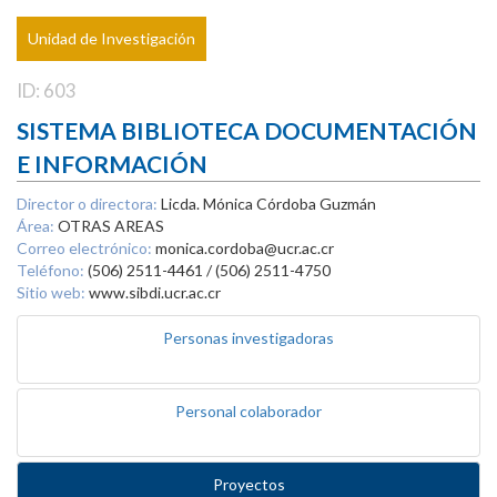
Unidad de Investigación
ID: 603
SISTEMA BIBLIOTECA DOCUMENTACIÓN
E INFORMACIÓN
Director o directora:
Licda. Mónica Córdoba Guzmán
Área:
OTRAS AREAS
Correo electrónico:
monica.cordoba@ucr.ac.cr
Teléfono:
(506) 2511-4461 / (506) 2511-4750
Sitio web:
www.sibdi.ucr.ac.cr
Personas investigadoras
Personal colaborador
Proyectos