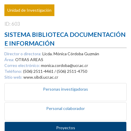
Unidad de Investigación
ID: 603
SISTEMA BIBLIOTECA DOCUMENTACIÓN
E INFORMACIÓN
Director o directora:
Licda. Mónica Córdoba Guzmán
Área:
OTRAS AREAS
Correo electrónico:
monica.cordoba@ucr.ac.cr
Teléfono:
(506) 2511-4461 / (506) 2511-4750
Sitio web:
www.sibdi.ucr.ac.cr
Personas investigadoras
Personal colaborador
Proyectos