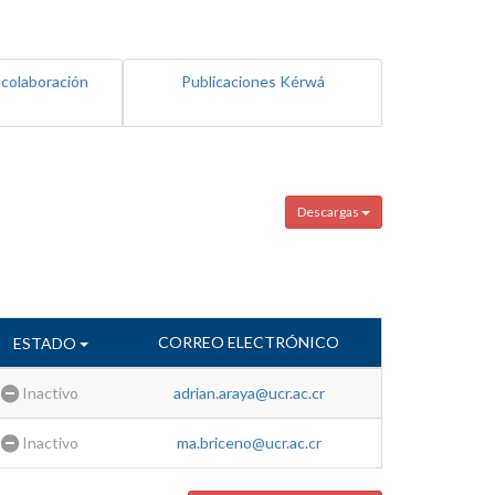
 colaboración
Publicaciones Kérwá
Descargas
CORREO ELECTRÓNICO
ESTADO
Inactivo
adrian.araya@ucr.ac.cr
Inactivo
ma.briceno@ucr.ac.cr