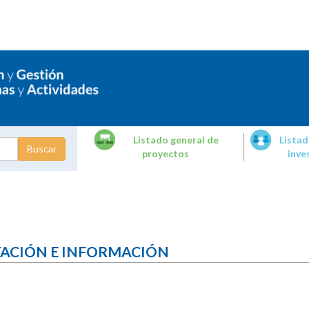
Listado general de
Listad
proyectos
inve
dades de
tigación
TACIÓN E INFORMACIÓN