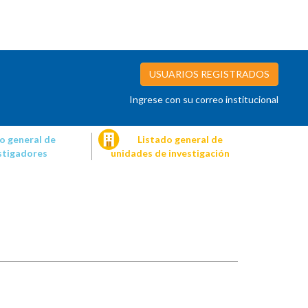
USUARIOS REGISTRADOS
Ingrese con su correo institucional
o general de
Listado general de
stigadores
unidades de investigación