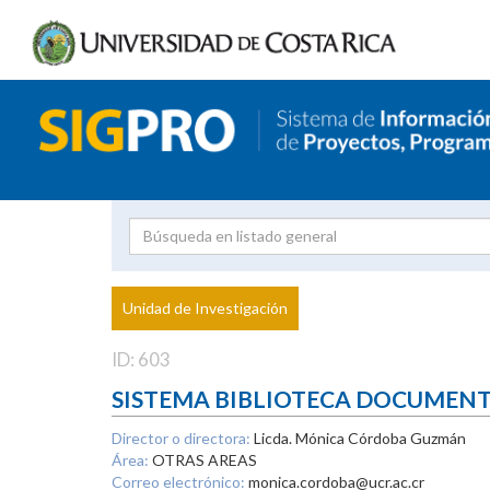
Investigador
Uni
Proyecto
Unidad de Investigación
inves
ID: 603
SISTEMA BIBLIOTECA DOCUMEN
Director o directora:
Licda. Mónica Córdoba Guzmán
Área:
OTRAS AREAS
Correo electrónico:
monica.cordoba@ucr.ac.cr