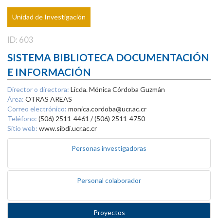
Unidad de Investigación
ID: 603
SISTEMA BIBLIOTECA DOCUMENTACIÓN
E INFORMACIÓN
Director o directora:
Licda. Mónica Córdoba Guzmán
Área:
OTRAS AREAS
Correo electrónico:
monica.cordoba@ucr.ac.cr
Teléfono:
(506) 2511-4461 / (506) 2511-4750
Sitio web:
www.sibdi.ucr.ac.cr
Personas investigadoras
Personal colaborador
Proyectos