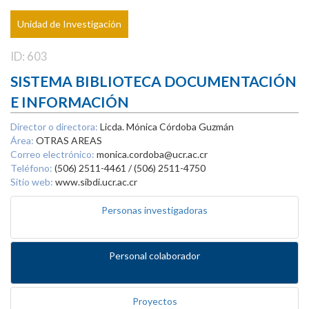
Unidad de Investigación
ID: 603
SISTEMA BIBLIOTECA DOCUMENTACIÓN
E INFORMACIÓN
Director o directora:
Licda. Mónica Córdoba Guzmán
Área:
OTRAS AREAS
Correo electrónico:
monica.cordoba@ucr.ac.cr
Teléfono:
(506) 2511-4461 / (506) 2511-4750
Sitio web:
www.sibdi.ucr.ac.cr
Personas investigadoras
Personal colaborador
Proyectos