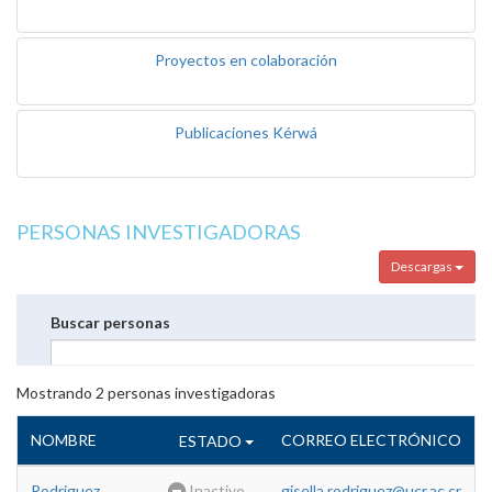
Proyectos en colaboración
Publicaciones Kérwá
PERSONAS INVESTIGADORAS
Descargas
Buscar personas
Mostrando
2
personas investigadoras
NOMBRE
CORREO ELECTRÓNICO
ESTADO
Rodriguez
Inactivo
gisella.rodriguez@ucr.ac.cr