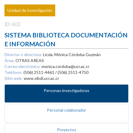
Unidad de Investigación
ID: 603
SISTEMA BIBLIOTECA DOCUMENTACIÓN
E INFORMACIÓN
Director o directora:
Licda. Mónica Córdoba Guzmán
Área:
OTRAS AREAS
Correo electrónico:
monica.cordoba@ucr.ac.cr
Teléfono:
(506) 2511-4461 / (506) 2511-4750
Sitio web:
www.sibdi.ucr.ac.cr
Personas investigadoras
Personal colaborador
Proyectos