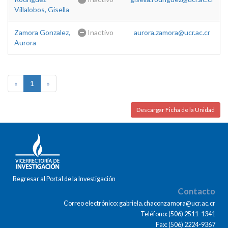
Villalobos, Gisella
Zamora Gonzalez,
Inactivo
aurora.zamora@ucr.ac.cr
Aurora
«
1
»
Descargar Ficha de la Unidad
Regresar al Portal de la Investigación
Contacto
Correo electrónico: gabriela.chaconzamora@ucr.ac.cr
Teléfono: (506) 2511-1341
Fax: (506) 2224-9367