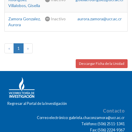
Villalobos, Gisella
Zamora Gonzalez,
Inactivo
aurora.zamora@ucr.ac.cr
Aurora
«
1
»
Descargar Ficha de la Unidad
Regresar al Portal de la Investigación
Contacto
Correo electrónico: gabriela.chaconzamora@ucr.ac.cr
Teléfono: (506) 2511-1341
Fax: (506) 2224-9367