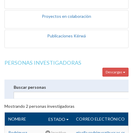
Proyectos en colaboración
Publicaciones Kérwá
PERSONAS INVESTIGADORAS
Descargas
Buscar personas
Mostrando
2
personas investigadoras
NOMBRE
CORREO ELECTRÓNICO
ESTADO
Rodriguez
Inactivo
gisella.rodriguez@ucr.ac.cr