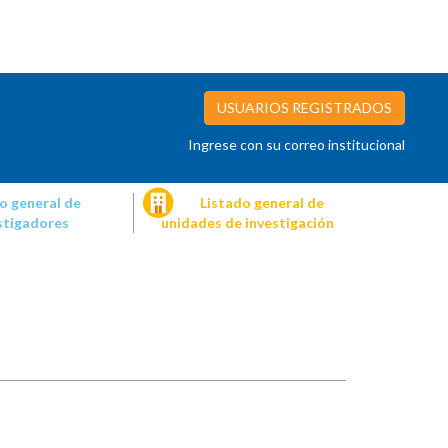
USUARIOS REGISTRADOS
Ingrese con su correo institucional
o general de
Listado general de
stigadores
unidades de investigación