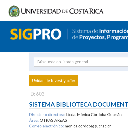
Investigador
Uni
Proyecto
Unidad de Investigación
inves
ID: 603
SISTEMA BIBLIOTECA DOCUMEN
Director o directora:
Licda. Mónica Córdoba Guzmán
Área:
OTRAS AREAS
Correo electrónico:
monica.cordoba@ucr.ac.cr