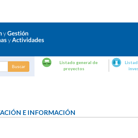
Listado general de
Listad
proyectos
inve
dades de
tigación
TACIÓN E INFORMACIÓN