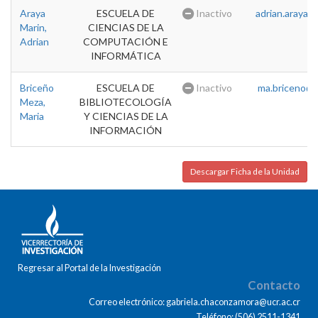
Araya
ESCUELA DE
Inactivo
adrian.araya@u
Marin,
CIENCIAS DE LA
Adrian
COMPUTACIÓN E
INFORMÁTICA
Briceño
ESCUELA DE
Inactivo
ma.briceno@u
Meza,
BIBLIOTECOLOGÍA
Maria
Y CIENCIAS DE LA
INFORMACIÓN
Descargar Ficha de la Unidad
Regresar al Portal de la Investigación
Contacto
Correo electrónico: gabriela.chaconzamora@ucr.ac.cr
Teléfono: (506) 2511-1341