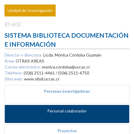
Unidad de Investigación
ID: 603
SISTEMA BIBLIOTECA DOCUMENTACIÓN
E INFORMACIÓN
Director o directora:
Licda. Mónica Córdoba Guzmán
Área:
OTRAS AREAS
Correo electrónico:
monica.cordoba@ucr.ac.cr
Teléfono:
(506) 2511-4461 / (506) 2511-4750
Sitio web:
www.sibdi.ucr.ac.cr
Personas investigadoras
Personal colaborador
Proyectos