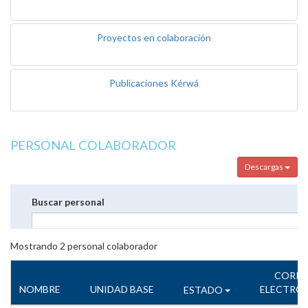
Proyectos en colaboración
Publicaciones Kérwá
PERSONAL COLABORADOR
Descargas
Buscar personal
Mostrando
2
personal colaborador
CORR
NOMBRE
UNIDAD BASE
ELECTRÓ
ESTADO