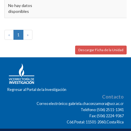
No hay datos
disponibles
«
1
»
Descargar Ficha de la Unidad
Regresar al Portal de la Investigación
Contacto
Correo electrónico: gabriela.chaconzamora@ucr.ac.cr
Teléfono: (506) 2511-1341
Fax: (506) 2224-9367
Cód.Postal: 11501-2060,Costa Rica