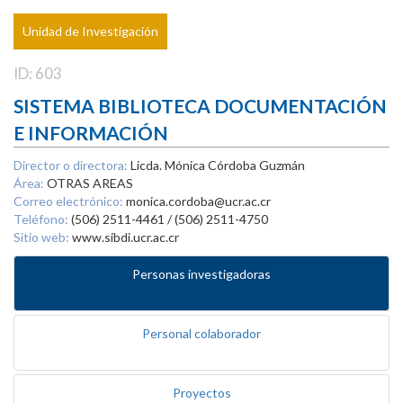
Unidad de Investigación
ID: 603
SISTEMA BIBLIOTECA DOCUMENTACIÓN
E INFORMACIÓN
Director o directora:
Licda. Mónica Córdoba Guzmán
Área:
OTRAS AREAS
Correo electrónico:
monica.cordoba@ucr.ac.cr
Teléfono:
(506) 2511-4461 / (506) 2511-4750
Sitio web:
www.sibdi.ucr.ac.cr
Personas investigadoras
Personal colaborador
Proyectos