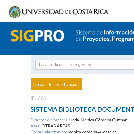
Investigador
Uni
Proyecto
Unidad de Investigación
inves
ID: 603
SISTEMA BIBLIOTECA DOCUMEN
Director o directora:
Licda. Mónica Córdoba Guzmán
Área:
OTRAS AREAS
Correo electrónico:
monica.cordoba@ucr.ac.cr