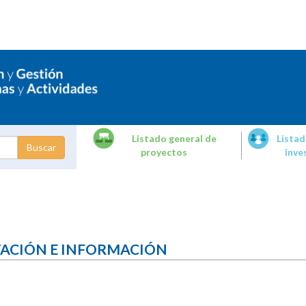
Listado general de
Listad
proyectos
inve
dades de
tigación
TACIÓN E INFORMACIÓN