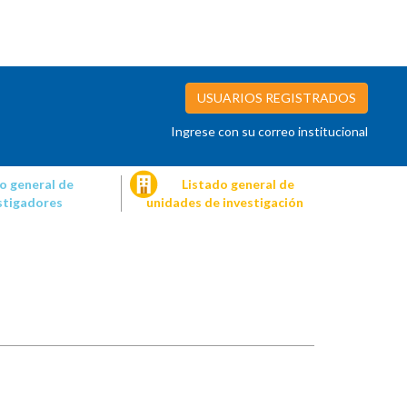
USUARIOS REGISTRADOS
Ingrese con su correo institucional
o general de
Listado general de
stigadores
unidades de investigación