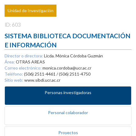
Unidad de Investigación
ID: 603
SISTEMA BIBLIOTECA DOCUMENTACIÓN
E INFORMACIÓN
Director o directora:
Licda. Mónica Córdoba Guzmán
Área:
OTRAS AREAS
Correo electrónico:
monica.cordoba@ucr.ac.cr
Teléfono:
(506) 2511-4461 / (506) 2511-4750
Sitio web:
www.sibdi.ucr.ac.cr
Personas investigadoras
Personal colaborador
Proyectos