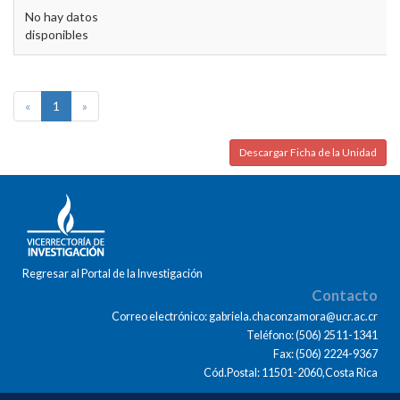
No hay datos
disponibles
«
1
»
Descargar Ficha de la Unidad
Regresar al Portal de la Investigación
Contacto
Correo electrónico: gabriela.chaconzamora@ucr.ac.cr
Teléfono: (506) 2511-1341
Fax: (506) 2224-9367
Cód.Postal: 11501-2060,Costa Rica