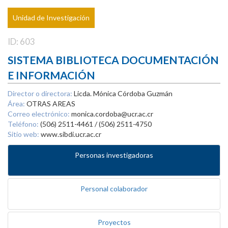
Unidad de Investigación
ID: 603
SISTEMA BIBLIOTECA DOCUMENTACIÓN
E INFORMACIÓN
Director o directora:
Licda. Mónica Córdoba Guzmán
Área:
OTRAS AREAS
Correo electrónico:
monica.cordoba@ucr.ac.cr
Teléfono:
(506) 2511-4461 / (506) 2511-4750
Sitio web:
www.sibdi.ucr.ac.cr
Personas investigadoras
Personal colaborador
Proyectos