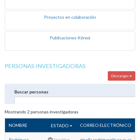
Proyectos en colaboración
Publicaciones Kérwá
PERSONAS INVESTIGADORAS
Descargas
Buscar personas
Mostrando
2
personas investigadoras
NOMBRE
CORREO ELECTRÓNICO
ESTADO
Rodriguez
Inactivo
gisella.rodriguez@ucr.ac.cr