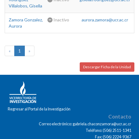
Villalobos, Gisella
Zamora Gonzalez,
Inactivo
aurora.zamora@ucr.ac.cr
Aurora
«
1
»
Descargar Ficha de la Unidad
Regresar al Portal de la Investigación
Contacto
Correo electrónico: gabriela.chaconzamora@ucr.ac.cr
Teléfono: (506) 2511-1341
Fax: (506) 2224-9367