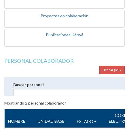
Proyectos en colaboración
Publicaciones Kérwá
PERSONAL COLABORADOR
Descargas
Buscar personal
Mostrando
2
personal colaborador
CORR
NOMBRE
UNIDAD BASE
ELECTRÓ
ESTADO