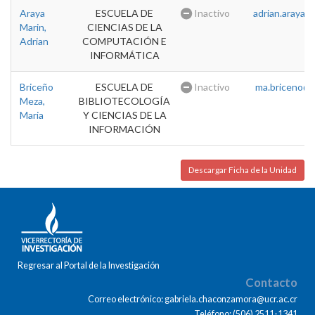
Araya
ESCUELA DE
Inactivo
adrian.araya@u
Marin,
CIENCIAS DE LA
Adrian
COMPUTACIÓN E
INFORMÁTICA
Briceño
ESCUELA DE
Inactivo
ma.briceno@u
Meza,
BIBLIOTECOLOGÍA
Maria
Y CIENCIAS DE LA
INFORMACIÓN
Descargar Ficha de la Unidad
Regresar al Portal de la Investigación
Contacto
Correo electrónico: gabriela.chaconzamora@ucr.ac.cr
Teléfono: (506) 2511-1341