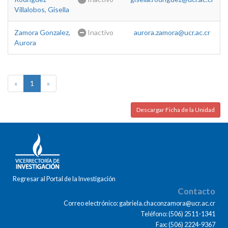
Villalobos, Gisella
Zamora Gonzalez,
Inactivo
aurora.zamora@ucr.ac.cr
Aurora
«
1
»
Descargar Ficha de la Unidad
Regresar al Portal de la Investigación
Contacto
Correo electrónico: gabriela.chaconzamora@ucr.ac.cr
Teléfono: (506) 2511-1341
Fax: (506) 2224-9367