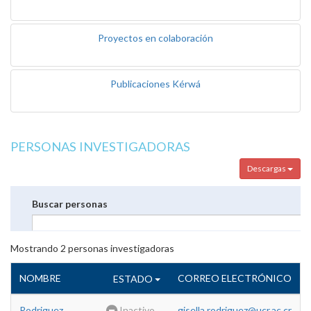
Proyectos en colaboración
Publicaciones Kérwá
PERSONAS INVESTIGADORAS
Descargas
Buscar personas
Mostrando
2
personas investigadoras
NOMBRE
CORREO ELECTRÓNICO
ESTADO
Rodriguez
Inactivo
gisella.rodriguez@ucr.ac.cr