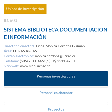
Unidad de Investigación
ID: 603
SISTEMA BIBLIOTECA DOCUMENTACIÓN
E INFORMACIÓN
Director o directora:
Licda. Mónica Córdoba Guzmán
Área:
OTRAS AREAS
Correo electrónico:
monica.cordoba@ucr.ac.cr
Teléfono:
(506) 2511-4461 / (506) 2511-4750
Sitio web:
www.sibdi.ucr.ac.cr
Personas investigadoras
Personal colaborador
Proyectos