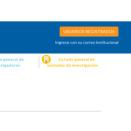
USUARIOS REGISTRADOS
Ingrese con su correo institucional
o general de
Listado general de
stigadores
unidades de investigación