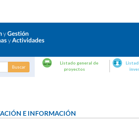
Listado general de
Listad
proyectos
inve
dades de
tigación
TACIÓN E INFORMACIÓN