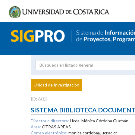
Investigador
Uni
Proyecto
Unidad de Investigación
inves
ID: 603
SISTEMA BIBLIOTECA DOCUMEN
Director o directora:
Licda. Mónica Córdoba Guzmán
Área:
OTRAS AREAS
Correo electrónico:
monica.cordoba@ucr.ac.cr