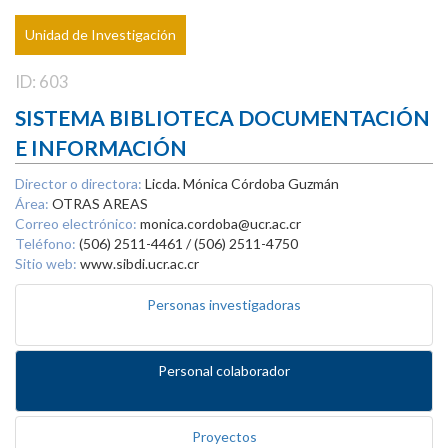
Unidad de Investigación
ID: 603
SISTEMA BIBLIOTECA DOCUMENTACIÓN
E INFORMACIÓN
Director o directora:
Licda. Mónica Córdoba Guzmán
Área:
OTRAS AREAS
Correo electrónico:
monica.cordoba@ucr.ac.cr
Teléfono:
(506) 2511-4461 / (506) 2511-4750
Sitio web:
www.sibdi.ucr.ac.cr
Personas investigadoras
Personal colaborador
Proyectos