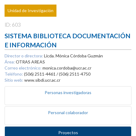
Unidad de Investigación
ID: 603
SISTEMA BIBLIOTECA DOCUMENTACIÓN
E INFORMACIÓN
Director o directora:
Licda. Mónica Córdoba Guzmán
Área:
OTRAS AREAS
Correo electrónico:
monica.cordoba@ucr.ac.cr
Teléfono:
(506) 2511-4461 / (506) 2511-4750
Sitio web:
www.sibdi.ucr.ac.cr
Personas investigadoras
Personal colaborador
Proyectos