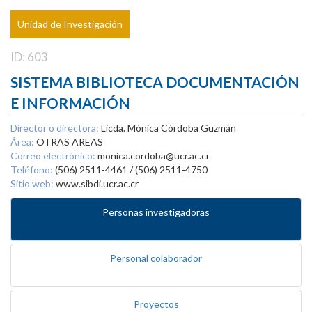
Unidad de Investigación
ID: 603
SISTEMA BIBLIOTECA DOCUMENTACIÓN
E INFORMACIÓN
Director o directora:
Licda. Mónica Córdoba Guzmán
Área:
OTRAS AREAS
Correo electrónico:
monica.cordoba@ucr.ac.cr
Teléfono:
(506) 2511-4461 / (506) 2511-4750
Sitio web:
www.sibdi.ucr.ac.cr
Personas investigadoras
Personal colaborador
Proyectos