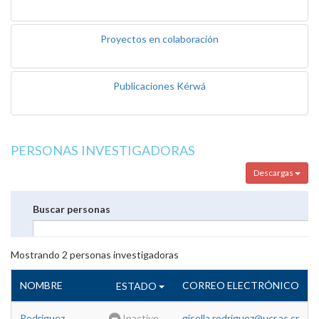
Proyectos en colaboración
Publicaciones Kérwá
PERSONAS INVESTIGADORAS
Descargas
Buscar personas
Mostrando
2
personas investigadoras
NOMBRE
CORREO ELECTRÓNICO
ESTADO
Rodriguez
Inactivo
gisella.rodriguez@ucr.ac.cr