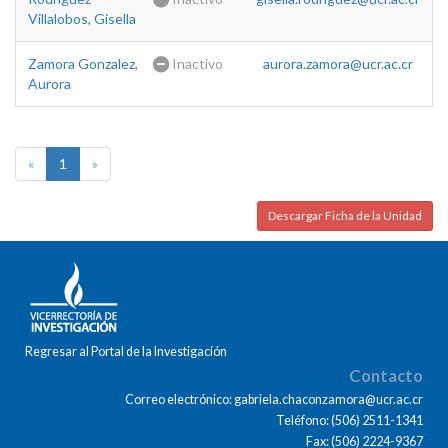
Villalobos, Gisella
Zamora Gonzalez,
Inactivo
aurora.zamora@ucr.ac.cr
Aurora
«
1
»
Descargar Ficha de la Unidad
Regresar al Portal de la Investigación
Contacto
Correo electrónico: gabriela.chaconzamora@ucr.ac.cr
Teléfono: (506) 2511-1341
Fax: (506) 2224-9367