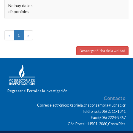
No hay datos
disponibles
«
1
»
Descargar Ficha de la Unidad
Regresar al Portal de la Investigación
Contacto
Correo electrónico: gabriela.chaconzamora@ucr.ac.cr
Teléfono: (506) 2511-1341
Fax: (506) 2224-9367
Cód.Postal: 11501-2060,Costa Rica