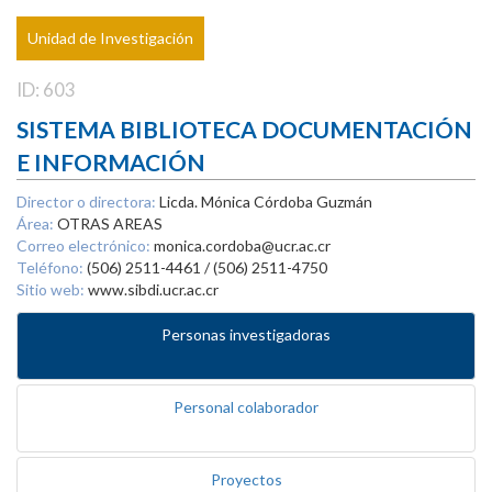
Unidad de Investigación
ID: 603
SISTEMA BIBLIOTECA DOCUMENTACIÓN
E INFORMACIÓN
Director o directora:
Licda. Mónica Córdoba Guzmán
Área:
OTRAS AREAS
Correo electrónico:
monica.cordoba@ucr.ac.cr
Teléfono:
(506) 2511-4461 / (506) 2511-4750
Sitio web:
www.sibdi.ucr.ac.cr
Personas investigadoras
Personal colaborador
Proyectos