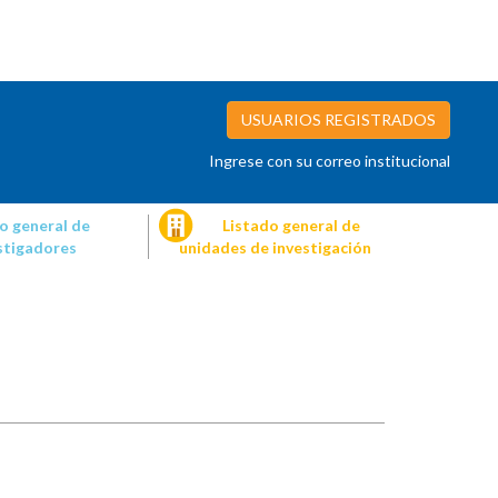
USUARIOS REGISTRADOS
Ingrese con su correo institucional
o general de
Listado general de
stigadores
unidades de investigación