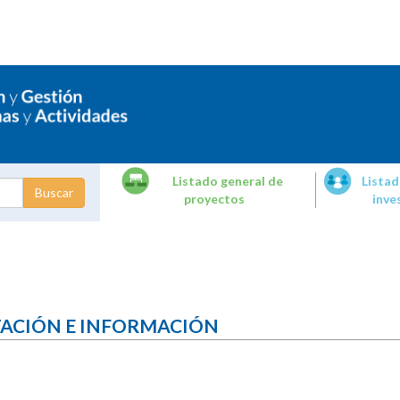
Listado general de
Listad
proyectos
inve
dades de
tigación
TACIÓN E INFORMACIÓN