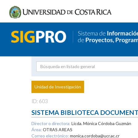
Investigador
Uni
Proyecto
Unidad de Investigación
inves
ID: 603
SISTEMA BIBLIOTECA DOCUMEN
Director o directora:
Licda. Mónica Córdoba Guzmán
Área:
OTRAS AREAS
Correo electrónico:
monica.cordoba@ucr.ac.cr