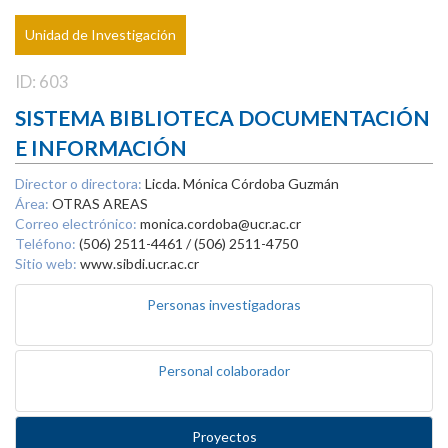
Unidad de Investigación
ID: 603
SISTEMA BIBLIOTECA DOCUMENTACIÓN
E INFORMACIÓN
Director o directora:
Licda. Mónica Córdoba Guzmán
Área:
OTRAS AREAS
Correo electrónico:
monica.cordoba@ucr.ac.cr
Teléfono:
(506) 2511-4461 / (506) 2511-4750
Sitio web:
www.sibdi.ucr.ac.cr
Personas investigadoras
Personal colaborador
Proyectos