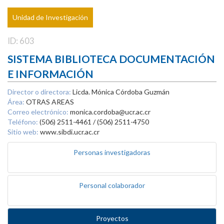
Unidad de Investigación
ID: 603
SISTEMA BIBLIOTECA DOCUMENTACIÓN
E INFORMACIÓN
Director o directora:
Licda. Mónica Córdoba Guzmán
Área:
OTRAS AREAS
Correo electrónico:
monica.cordoba@ucr.ac.cr
Teléfono:
(506) 2511-4461 / (506) 2511-4750
Sitio web:
www.sibdi.ucr.ac.cr
Personas investigadoras
Personal colaborador
Proyectos