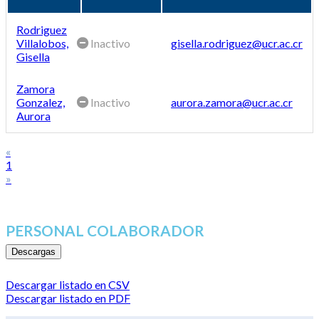
Rodriguez
Villalobos,
Inactivo
gisella.rodriguez@ucr.ac.cr
Gisella
Zamora
Gonzalez,
Inactivo
aurora.zamora@ucr.ac.cr
Aurora
«
1
»
PERSONAL COLABORADOR
Descargas
Descargar listado en CSV
Descargar listado en PDF