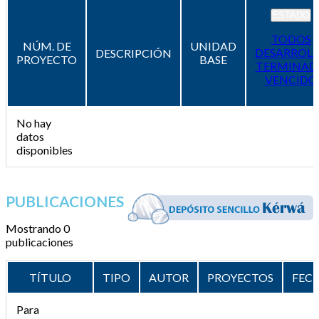
ESTADO
TODOS
NÚM. DE
UNIDAD
DESARROL
DESCRIPCIÓN
PROYECTO
BASE
TERMINAD
VENCIDO
No hay
datos
disponibles
PUBLICACIONES
Mostrando 0
publicaciones
TÍTULO
TIPO
AUTOR
PROYECTOS
FEC
Para