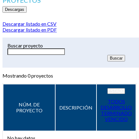
PROYECTOS
Descargas
Descargar listado en CSV
Descargar listado en PDF
Buscar proyecto
Mostrando
0
proyectos
ESTADO
TODOS
NÚM. DE
DESARROLLO
DESCRIPCIÓN
PROYECTO
TERMINADO
VENCIDO
No hay datos