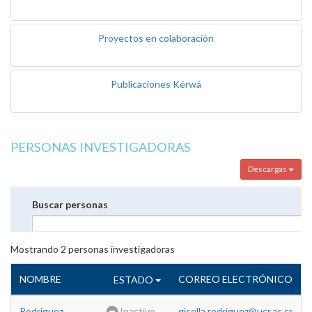
Proyectos en colaboración
Publicaciones Kérwá
PERSONAS INVESTIGADORAS
Descargas
Buscar personas
Mostrando
2
personas investigadoras
NOMBRE
CORREO ELECTRÓNICO
ESTADO
Rodriguez
Inactivo
gisella.rodriguez@ucr.ac.cr