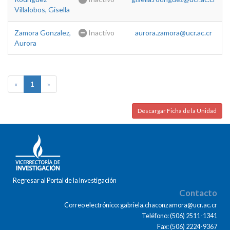
Villalobos, Gisella
Zamora Gonzalez,
Inactivo
aurora.zamora@ucr.ac.cr
Aurora
«
1
»
Descargar Ficha de la Unidad
Regresar al Portal de la Investigación
Contacto
Correo electrónico: gabriela.chaconzamora@ucr.ac.cr
Teléfono: (506) 2511-1341
Fax: (506) 2224-9367