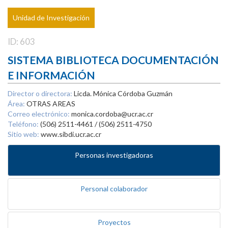
Unidad de Investigación
ID: 603
SISTEMA BIBLIOTECA DOCUMENTACIÓN
E INFORMACIÓN
Director o directora:
Licda. Mónica Córdoba Guzmán
Área:
OTRAS AREAS
Correo electrónico:
monica.cordoba@ucr.ac.cr
Teléfono:
(506) 2511-4461 / (506) 2511-4750
Sitio web:
www.sibdi.ucr.ac.cr
Personas investigadoras
Personal colaborador
Proyectos