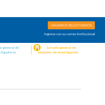
USUARIOS REGISTRADOS
Ingrese con su correo institucional
o general de
Listado general de
stigadores
unidades de investigación