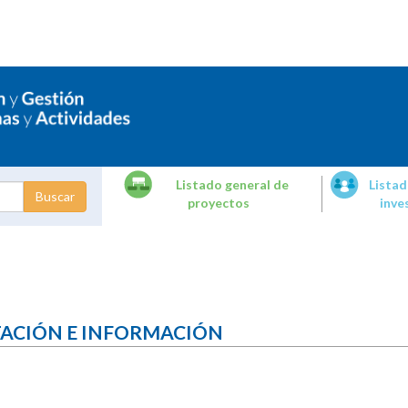
Listado general de
Listad
proyectos
inve
dades de
tigación
TACIÓN E INFORMACIÓN