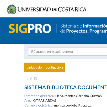
Investigador
Uni
Proyecto
Unidad de Investigación
inves
ID: 603
SISTEMA BIBLIOTECA DOCUMEN
Director o directora:
Licda. Mónica Córdoba Guzmán
Área:
OTRAS AREAS
Correo electrónico:
monica.cordoba@ucr.ac.cr