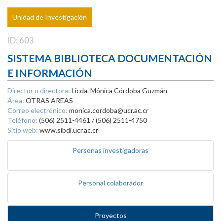
Unidad de Investigación
ID: 603
SISTEMA BIBLIOTECA DOCUMENTACIÓN
E INFORMACIÓN
Director o directora:
Licda. Mónica Córdoba Guzmán
Área:
OTRAS AREAS
Correo electrónico:
monica.cordoba@ucr.ac.cr
Teléfono:
(506) 2511-4461 / (506) 2511-4750
Sitio web:
www.sibdi.ucr.ac.cr
Personas investigadoras
Personal colaborador
Proyectos