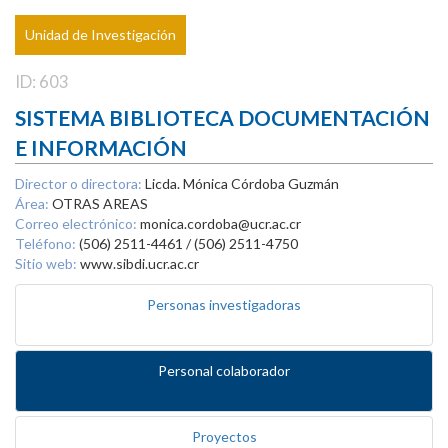
Unidad de Investigación
ID: 603
SISTEMA BIBLIOTECA DOCUMENTACIÓN
E INFORMACIÓN
Director o directora:
Licda. Mónica Córdoba Guzmán
Área:
OTRAS AREAS
Correo electrónico:
monica.cordoba@ucr.ac.cr
Teléfono:
(506) 2511-4461 / (506) 2511-4750
Sitio web:
www.sibdi.ucr.ac.cr
Personas investigadoras
Personal colaborador
Proyectos