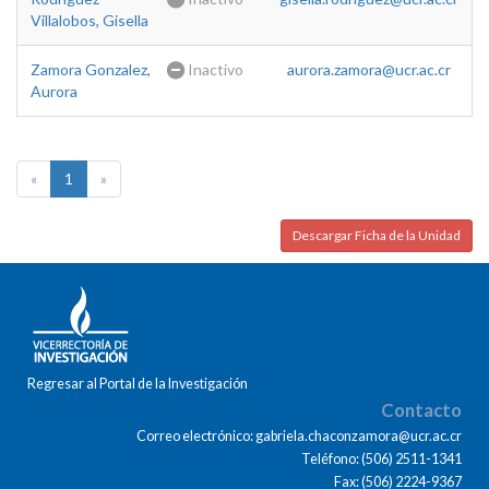
Villalobos, Gisella
Zamora Gonzalez,
Inactivo
aurora.zamora@ucr.ac.cr
Aurora
«
1
»
Descargar Ficha de la Unidad
Regresar al Portal de la Investigación
Contacto
Correo electrónico: gabriela.chaconzamora@ucr.ac.cr
Teléfono: (506) 2511-1341
Fax: (506) 2224-9367