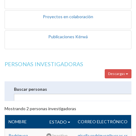
Proyectos en colaboración
Publicaciones Kérwá
PERSONAS INVESTIGADORAS
Descargas
Buscar personas
Mostrando
2
personas investigadoras
NOMBRE
CORREO ELECTRÓNICO
ESTADO
Rodriguez
Inactivo
gisella.rodriguez@ucr.ac.cr