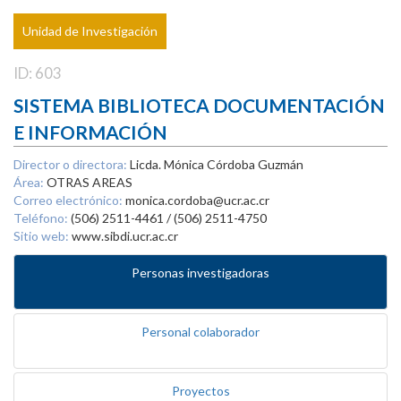
Unidad de Investigación
ID: 603
SISTEMA BIBLIOTECA DOCUMENTACIÓN
E INFORMACIÓN
Director o directora:
Licda. Mónica Córdoba Guzmán
Área:
OTRAS AREAS
Correo electrónico:
monica.cordoba@ucr.ac.cr
Teléfono:
(506) 2511-4461 / (506) 2511-4750
Sitio web:
www.sibdi.ucr.ac.cr
Personas investigadoras
Personal colaborador
Proyectos