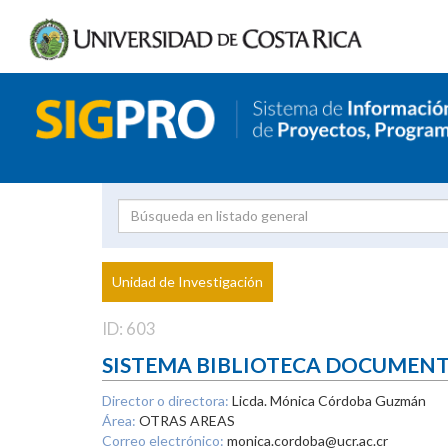
Investigador
Uni
Proyecto
Unidad de Investigación
inves
ID: 603
SISTEMA BIBLIOTECA DOCUMEN
Director o directora:
Licda. Mónica Córdoba Guzmán
Área:
OTRAS AREAS
Correo electrónico:
monica.cordoba@ucr.ac.cr