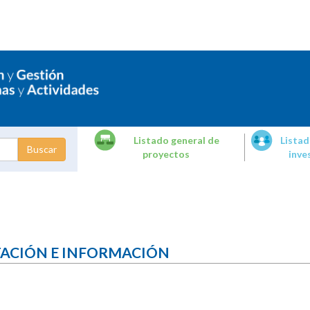
Listado general de
Listad
proyectos
inve
dades de
tigación
TACIÓN E INFORMACIÓN