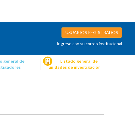
USUARIOS REGISTRADOS
Ingrese con su correo institucional
o general de
Listado general de
stigadores
unidades de investigación