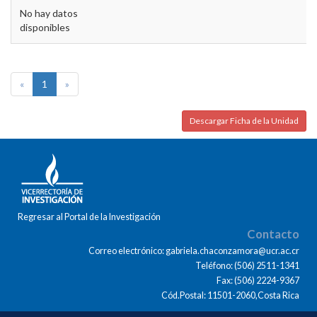
No hay datos
disponibles
«
1
»
Descargar Ficha de la Unidad
Regresar al Portal de la Investigación
Contacto
Correo electrónico: gabriela.chaconzamora@ucr.ac.cr
Teléfono: (506) 2511-1341
Fax: (506) 2224-9367
Cód.Postal: 11501-2060,Costa Rica