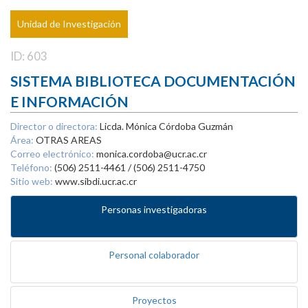
Unidad de Investigación
ID: 603
SISTEMA BIBLIOTECA DOCUMENTACIÓN
E INFORMACIÓN
Director o directora:
Licda. Mónica Córdoba Guzmán
Área:
OTRAS AREAS
Correo electrónico:
monica.cordoba@ucr.ac.cr
Teléfono:
(506) 2511-4461 / (506) 2511-4750
Sitio web:
www.sibdi.ucr.ac.cr
Personas investigadoras
Personal colaborador
Proyectos