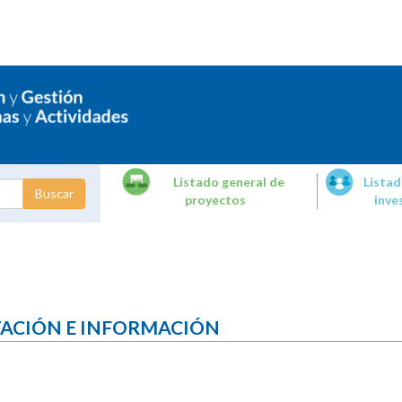
Listado general de
Listad
proyectos
inve
dades de
tigación
TACIÓN E INFORMACIÓN