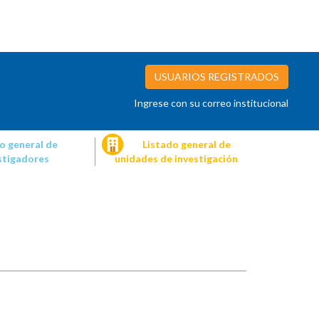
USUARIOS REGISTRADOS
Ingrese con su correo institucional
o general de
Listado general de
stigadores
unidades de investigación