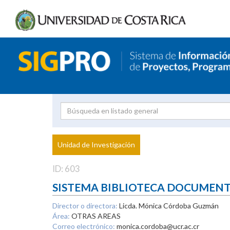
Investigador
Uni
Proyecto
Unidad de Investigación
inves
ID: 603
SISTEMA BIBLIOTECA DOCUMEN
Director o directora:
Licda. Mónica Córdoba Guzmán
Área:
OTRAS AREAS
Correo electrónico:
monica.cordoba@ucr.ac.cr