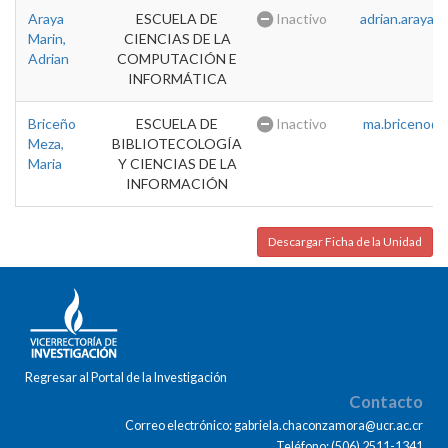
Araya
ESCUELA DE
Inactivo
adrian.araya@u
Marin,
CIENCIAS DE LA
Adrian
COMPUTACIÓN E
INFORMÁTICA
Briceño
ESCUELA DE
Inactivo
ma.briceno@u
Meza,
BIBLIOTECOLOGÍA
Maria
Y CIENCIAS DE LA
INFORMACIÓN
Descargar Ficha de la Unidad
Regresar al Portal de la Investigación
Contacto
Correo electrónico: gabriela.chaconzamora@ucr.ac.cr
Teléfono: (506) 2511-1341