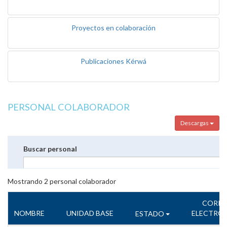
Proyectos en colaboración
Publicaciones Kérwá
PERSONAL COLABORADOR
Descargas
Buscar personal
Mostrando
2
personal colaborador
CORR
NOMBRE
UNIDAD BASE
ELECTRÓ
ESTADO