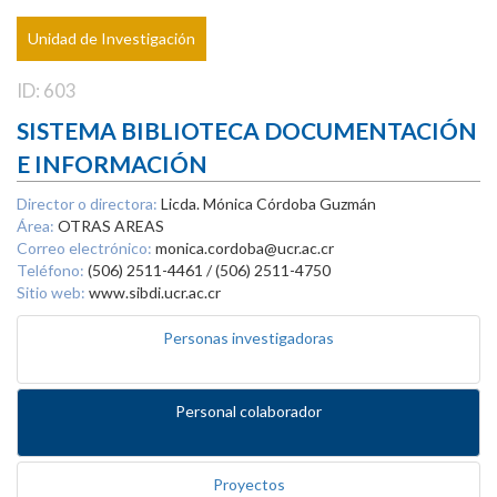
Unidad de Investigación
ID: 603
SISTEMA BIBLIOTECA DOCUMENTACIÓN
E INFORMACIÓN
Director o directora:
Licda. Mónica Córdoba Guzmán
Área:
OTRAS AREAS
Correo electrónico:
monica.cordoba@ucr.ac.cr
Teléfono:
(506) 2511-4461 / (506) 2511-4750
Sitio web:
www.sibdi.ucr.ac.cr
Personas investigadoras
Personal colaborador
Proyectos